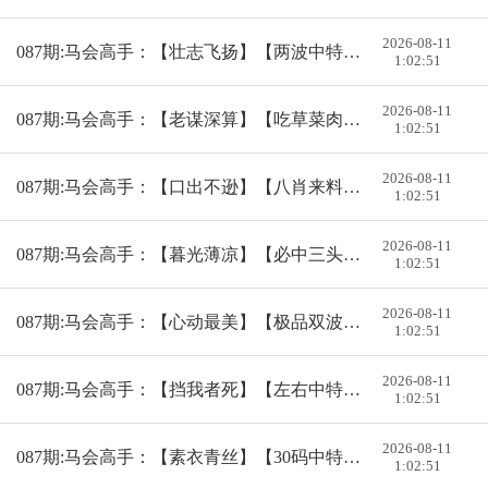
2026-08-11
087期:马会高手：【壮志飞扬】【两波中特】已公开！
1:02:51
2026-08-11
087期:马会高手：【老谋深算】【吃草菜肉】已公开！
1:02:51
2026-08-11
087期:马会高手：【口出不逊】【八肖来料】已公开！
1:02:51
2026-08-11
087期:马会高手：【暮光薄凉】【必中三头】已公开！
1:02:51
2026-08-11
087期:马会高手：【心动最美】【极品双波】已公开！
1:02:51
2026-08-11
087期:马会高手：【挡我者死】【左右中特】已公开！
1:02:51
2026-08-11
087期:马会高手：【素衣青丝】【30码中特】已公开！
1:02:51