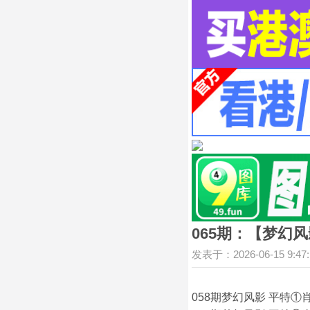
065期：【梦幻
发表于：2026-06-15 9:47:
058期梦幻风影 平特①