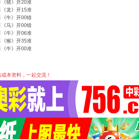
肖《猪》开20准
肖《龙》开15准
肖《牛》开00错
肖《马》开00错
肖《牛》开06准
肖《猴》开35准
肖《牛》开00准
站或本资料，一起交流！