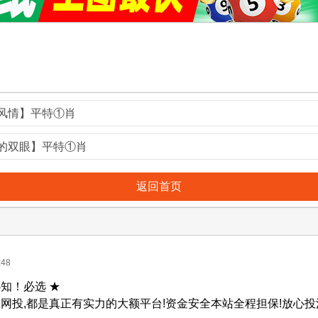
刻风情】平特①肖
真的双眼】平特①肖
返回首页