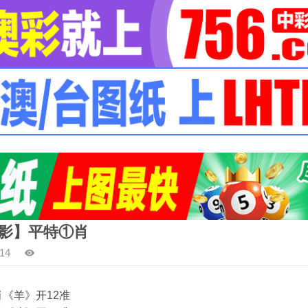
风影】平特①肖
14
肖《羊》开12准