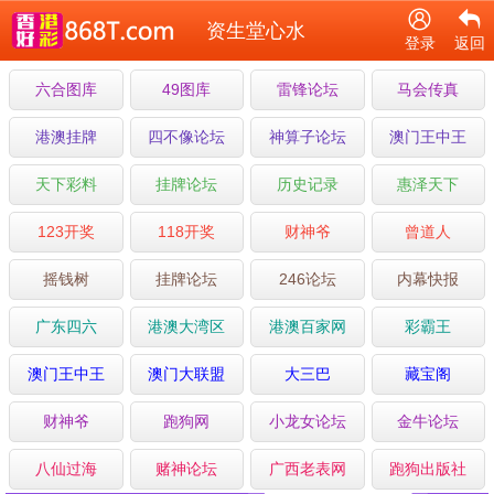
资生堂心水
登录
返回
六合图库
49图库
雷锋论坛
马会传真
港澳挂牌
四不像论坛
神算子论坛
澳门王中王
天下彩料
挂牌论坛
历史记录
惠泽天下
123开奖
118开奖
财神爷
曾道人
摇钱树
挂牌论坛
246论坛
内幕快报
广东四六
港澳大湾区
港澳百家网
彩霸王
澳门王中王
澳门大联盟
大三巴
藏宝阁
财神爷
跑狗网
小龙女论坛
金牛论坛
八仙过海
赌神论坛
广西老表网
跑狗出版社