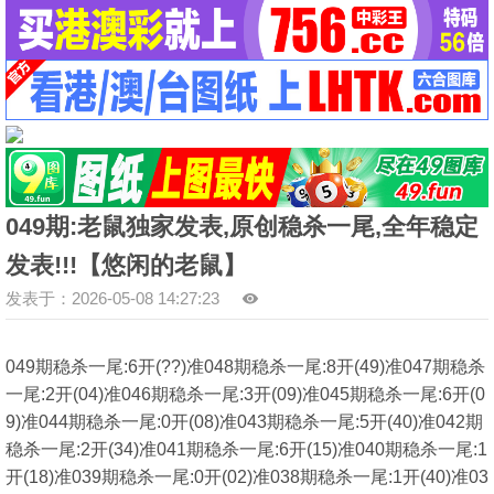
049期:老鼠独家发表,原创稳杀一尾,全年稳定
发表!!!【悠闲的老鼠】
发表于：2026-05-08 14:27:23
049期稳杀一尾:6开(??)准048期稳杀一尾:8开(49)准047期稳杀
一尾:2开(04)准046期稳杀一尾:3开(09)准045期稳杀一尾:6开(0
9)准044期稳杀一尾:0开(08)准043期稳杀一尾:5开(40)准042期
稳杀一尾:2开(34)准041期稳杀一尾:6开(15)准040期稳杀一尾:1
开(18)准039期稳杀一尾:0开(02)准038期稳杀一尾:1开(40)准03