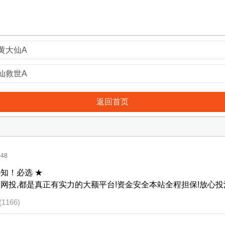
黄大仙A
仙救世A
返回首页