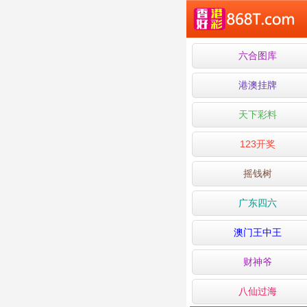
六合图库
港澳挂牌
天下彩料
123开奖
摇钱树
广东四六
澳门王中王
财神爷
八仙过海