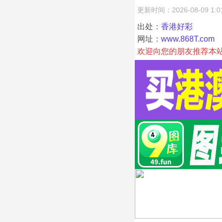
更新时间：2026-08-09 1:01
出处：
香港好彩
网址：
www.868T.com
欢迎向您的朋友推荐本